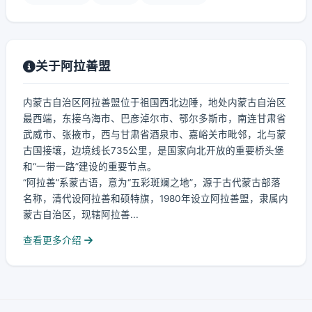
关于阿拉善盟
内蒙古自治区阿拉善盟位于祖国西北边陲，地处内蒙古自治区
最西端，东接乌海市、巴彦淖尔市、鄂尔多斯市，南连甘肃省
武威市、张掖市，西与甘肃省酒泉市、嘉峪关市毗邻，北与蒙
古国接壤，边境线长735公里，是国家向北开放的重要桥头堡
和“一带一路”建设的重要节点。
“阿拉善”系蒙古语，意为“五彩斑斓之地”，源于古代蒙古部落
名称，清代设阿拉善和硕特旗，1980年设立阿拉善盟，隶属内
蒙古自治区，现辖阿拉善...
查看更多介绍