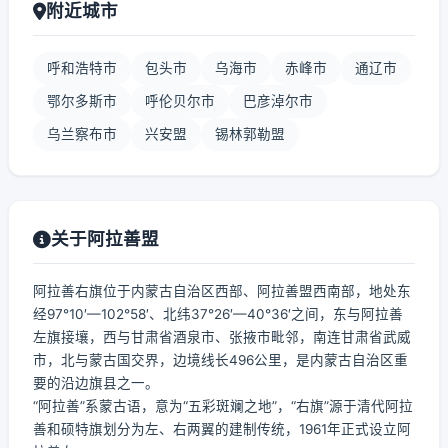
附近城市
呼和浩特市
包头市
乌海市
赤峰市
通辽市
鄂尔多斯市
呼伦贝尔市
巴彦淖尔市
乌兰察布市
兴安盟
锡林郭勒盟
关于阿拉善盟
阿拉善右旗位于内蒙古自治区西部、阿拉善盟西南部，地处东
经97°10′—102°58′、北纬37°26′—40°36′之间，东与阿拉善
左旗接壤，西与甘肃省酒泉市、张掖市毗邻，南连甘肃省武威
市，北与蒙古国交界，边境线长496公里，是内蒙古自治区重
要的沿边旗县之一。
“阿拉善”系蒙古语，意为“五彩斑斓之地”，“右旗”源于清代阿拉
善和硕特旗划分为左、右两翼的建制传统，1961年正式设立阿