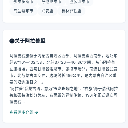
鄂尔多斯市
呼伦贝尔市
巴彦淖尔市
乌兰察布市
兴安盟
锡林郭勒盟
关于阿拉善盟
阿拉善右旗位于内蒙古自治区西部、阿拉善盟西南部，地处东
经97°10′—102°58′、北纬37°26′—40°36′之间，东与阿拉善
左旗接壤，西与甘肃省酒泉市、张掖市毗邻，南连甘肃省武威
市，北与蒙古国交界，边境线长496公里，是内蒙古自治区重
要的沿边旗县之一。
“阿拉善”系蒙古语，意为“五彩斑斓之地”，“右旗”源于清代阿拉
善和硕特旗划分为左、右两翼的建制传统，1961年正式设立阿
拉善右...
查看更多介绍