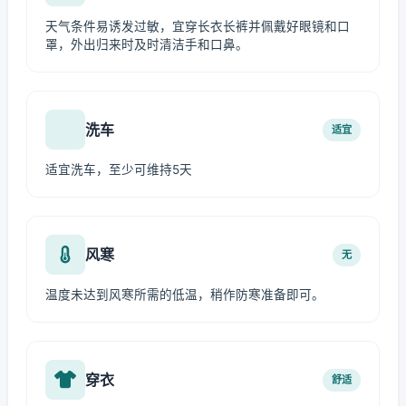
天气条件易诱发过敏，宜穿长衣长裤并佩戴好眼镜和口
罩，外出归来时及时清洁手和口鼻。
洗车
适宜
适宜洗车，至少可维持5天
风寒
无
温度未达到风寒所需的低温，稍作防寒准备即可。
穿衣
舒适