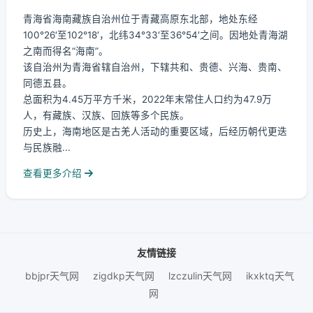
青海省海南藏族自治州位于青藏高原东北部，地处东经
100°26′至102°18′，北纬34°33′至36°54′之间。因地处青海湖
之南而得名“海南”。
该自治州为青海省辖自治州，下辖共和、贵德、兴海、贵南、
同德五县。
总面积为4.45万平方千米，2022年末常住人口约为47.9万
人，有藏族、汉族、回族等多个民族。
历史上，海南地区是古羌人活动的重要区域，后经历朝代更迭
与民族融...
查看更多介绍
友情链接
bbjpr天气网
zigdkp天气网
lzczulin天气网
ikxktq天气
网