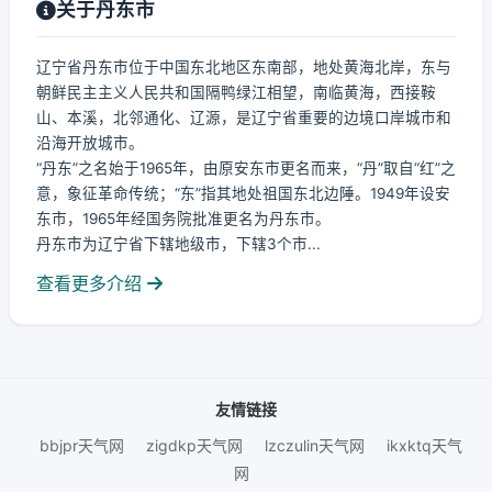
关于丹东市
辽宁省丹东市位于中国东北地区东南部，地处黄海北岸，东与
朝鲜民主主义人民共和国隔鸭绿江相望，南临黄海，西接鞍
山、本溪，北邻通化、辽源，是辽宁省重要的边境口岸城市和
沿海开放城市。
“丹东”之名始于1965年，由原安东市更名而来，“丹”取自“红”之
意，象征革命传统；“东”指其地处祖国东北边陲。1949年设安
东市，1965年经国务院批准更名为丹东市。
丹东市为辽宁省下辖地级市，下辖3个市...
查看更多介绍
友情链接
bbjpr天气网
zigdkp天气网
lzczulin天气网
ikxktq天气
网