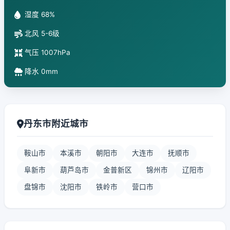
湿度 68%
北风 5-6级
气压 1007hPa
降水 0mm
丹东市附近城市
鞍山市
本溪市
朝阳市
大连市
抚顺市
阜新市
葫芦岛市
金普新区
锦州市
辽阳市
盘锦市
沈阳市
铁岭市
营口市