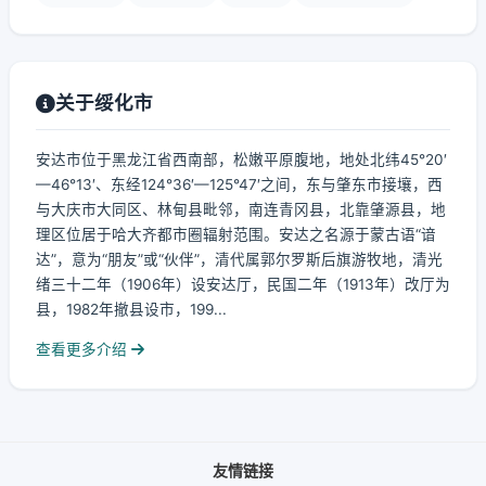
关于绥化市
安达市位于黑龙江省西南部，松嫩平原腹地，地处北纬45°20′
—46°13′、东经124°36′—125°47′之间，东与肇东市接壤，西
与大庆市大同区、林甸县毗邻，南连青冈县，北靠肇源县，地
理区位居于哈大齐都市圈辐射范围。安达之名源于蒙古语“谙
达”，意为“朋友”或“伙伴”，清代属郭尔罗斯后旗游牧地，清光
绪三十二年（1906年）设安达厅，民国二年（1913年）改厅为
县，1982年撤县设市，199...
查看更多介绍
友情链接