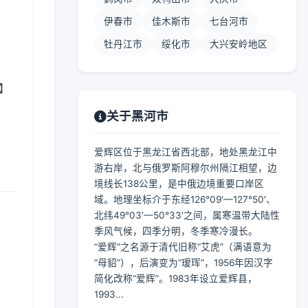
伊春市
佳木斯市
七台河市
牡丹江市
绥化市
大兴安岭地区
 】
关于黑河市
爱辉区位于黑龙江省西北部，地处黑龙江中
游右岸，北与俄罗斯阿穆尔州隔江相望，边
境线长138公里，是中俄边境重要口岸区
域。地理坐标介于东经126°09′—127°50′、
北纬49°03′—50°33′之间，属寒温带大陆性
季风气候，四季分明，冬季寒冷漫长。
“爱辉”之名源于清代旧称“艾虎”（满语意为
“母貂”），后演变为“瑷珲”，1956年因汉字
简化改称“爱辉”。1983年设立爱辉县，
1993...