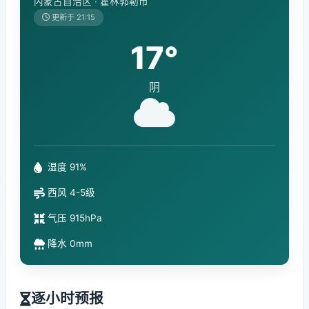
内蒙古自治区 · 霍林郭勒市
更新于 21:15
17°
阴
湿度 91%
西风 4-5级
气压 915hPa
降水 0mm
逐小时预报