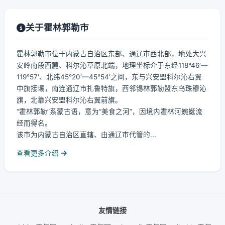
关于霍林郭勒市
霍林郭勒市位于内蒙古自治区东部、通辽市西北部，地处大兴
安岭南段西麓、科尔沁草原北端，地理坐标介于东经118°46′—
119°57′、北纬45°20′—45°54′之间，东与兴安盟科尔沁右翼
中旗接壤，南连通辽市扎鲁特旗，西邻锡林郭勒盟东乌珠穆沁
旗，北靠兴安盟科尔沁右翼前旗。
“霍林郭勒”系蒙古语，意为“美食之河”，因境内霍林河蜿蜒流
经而得名。
该市为内蒙古自治区直辖、由通辽市代管的...
查看更多介绍
友情链接