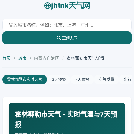
jhtnk天气网
查询天气
首页
/
城市
/
内蒙古自治区
/
霍林郭勒市天气详情
霍林郭勒市实时天气
3天预报
7天预报
空气质量
出行
霍林郭勒市天气 - 实时气温与7天预
报